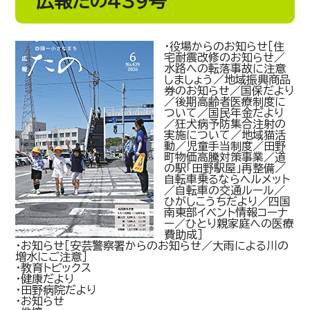
広報たの439号
・役場からのお知らせ［住
宅耐震改修のお知らせ／
水路への転落事故に注意
しましょう／地域振興商品
券のお知らせ／国保だより
／後期高齢者医療制度に
ついて／国民年金だより
／狂犬病予防集合注射の
実施について／地域猫活
動／児童手当制度／田野
町物価高騰対策事業／道
の駅「田野駅屋」再整備／
自転車乗るならヘルメット
／自転車の交通ルール／
ひがしこうちだより／四国
南東部イベント情報コーナ
ー／ひとり親家庭への医療
費助成］
・お知らせ［安芸警察署からのお知らせ／大雨による川の
増水にご注意］
・教育トピックス
・健康だより
・田野病院だより
・お知らせ